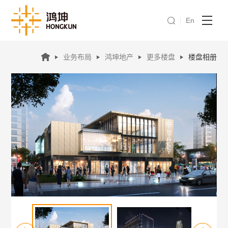
En
业务布局
鸿坤地产
更多楼盘
楼盘相册