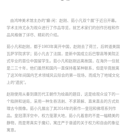
由鸿坤美术馆主办的“癫·闲：赵刚、茹小凡双个展”于近日开幕。
学术主持尤永为观众进行了作品导览，就艺术家们的创作历程和作
品风格做了详尽、精彩的介绍。
茹小凡和赵刚，都于1983年离开中国，赵刚去了荷兰，后转道美国
瓦萨学院求学；茹小凡去了法国，是新中国成立后巴黎高等美院正
式毕业的首位中国留学生。茹小凡和赵刚远离故国，在海外一住就
是二三十年，他们虽然和国内一直保持着某种联系，但是毕竟脱离
了这30年间国内艺术领域风云际会的第一现场，而成为了地域文化
上的“遗民”。
赵刚使用从秦到唐历代王朝作为绘画的题目，这是给观众设下的一
个陷阱和谜局，采用一种生吞活剥、不求甚解、直来直去的方式处
理古今图像。茹小凡展出了其2014年的新作—皇冠和佛塔系列作
品。皇冠漂浮空中，权力笼罩大地，茹小凡着意的不是一幅精美的
静物，而是寄真实于魔幻，寓庄严于谐谑的关于权力和自由的象征
寓意。